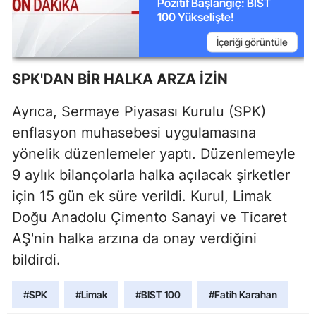
Pozitif Başlangıç: BIST
100 Yükselişte!
İçeriği görüntüle
SPK'DAN BİR HALKA ARZA İZİN
Ayrıca, Sermaye Piyasası Kurulu (SPK)
enflasyon muhasebesi uygulamasına
yönelik düzenlemeler yaptı. Düzenlemeyle
9 aylık bilançolarla halka açılacak şirketler
için 15 gün ek süre verildi. Kurul, Limak
Doğu Anadolu Çimento Sanayi ve Ticaret
AŞ'nin halka arzına da onay verdiğini
bildirdi.
#SPK
#Limak
#BIST 100
#Fatih Karahan