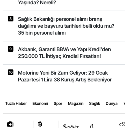
Yaşında? Nereli?
Sağlık Bakanlığı personel alımı branş
8
dağılımı ve başvuru tarihleri belli oldu mu?
35 bin personel alımı
Akbank, Garanti BBVA ve Yapı Kredi'den
9
250.000 TL İhtiyaç Kredisi Fırsatları!
Motorine Yeni Bir Zam Geliyor: 29 Ocak
10
Pazartesi 1 Lira 38 Kuruş Artış Bekleniyor
Tuzla Haber
Ekonomi
Spor
Magazin
Sağlık
Dünya
Y
DÖVİZ