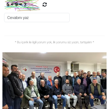
* Bu içerik ile ilgili yorum yok, ilk yorumu siz yazın, tartışalım *