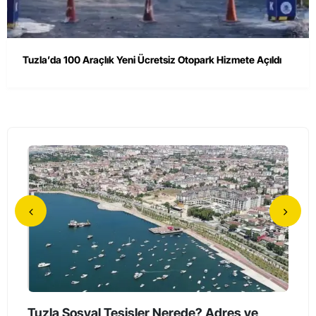
Tuzla’da 100 Araçlık Yeni Ücretsiz Otopark Hizmete Açıldı
Tuzla’da Erkeklerin Katıldığı Sessiz Yürüyüş
Tuzl