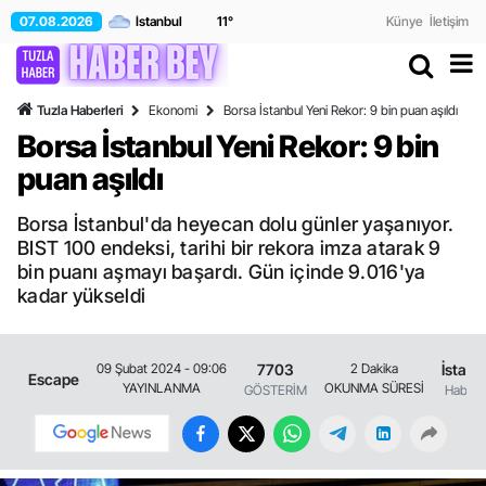
07.08.2026
11
°
Künye
İletişim
Tuzla Haberleri
Ekonomi
Borsa İstanbul Yeni Rekor: 9 bin puan aşıldı
Borsa İstanbul Yeni Rekor: 9 bin
puan aşıldı
Borsa İstanbul'da heyecan dolu günler yaşanıyor.
BIST 100 endeksi, tarihi bir rekora imza atarak 9
bin puanı aşmayı başardı. Gün içinde 9.016'ya
kadar yükseldi
7703
İstanb
09 Şubat 2024 - 09:06
2 Dakika
Escape
YAYINLANMA
OKUNMA SÜRESİ
GÖSTERİM
Haberle