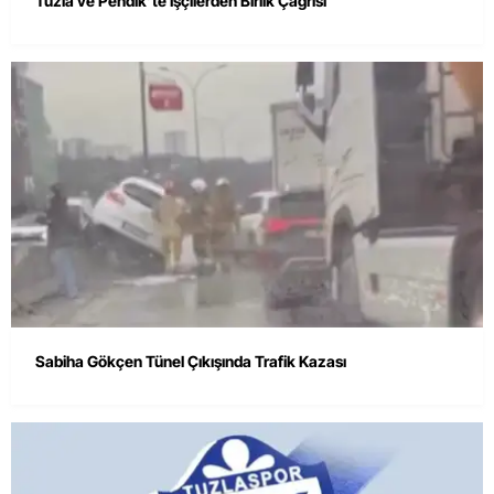
Tuzla ve Pendik’te İşçilerden Birlik Çağrısı
Sabiha Gökçen Tünel Çıkışında Trafik Kazası