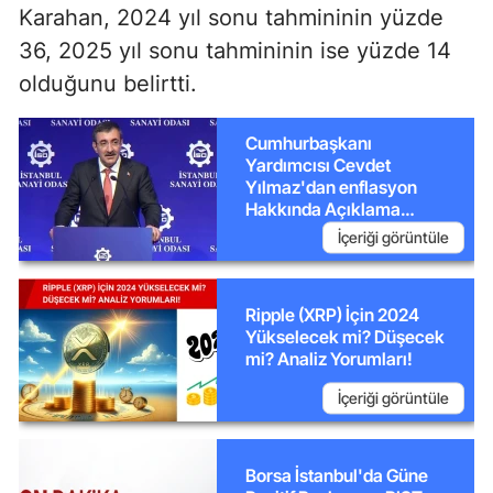
Karahan, 2024 yıl sonu tahmininin yüzde
36, 2025 yıl sonu tahmininin ise yüzde 14
olduğunu belirtti.
Cumhurbaşkanı
Yardımcısı Cevdet
Yılmaz'dan enflasyon
Hakkında Açıklama
Yaptı!
İçeriği görüntüle
Ripple (XRP) İçin 2024
Yükselecek mi? Düşecek
mi? Analiz Yorumları!
İçeriği görüntüle
Borsa İstanbul'da Güne