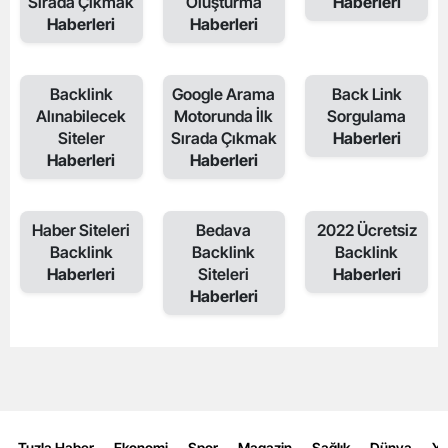
Sırada Çıkmak
Oluşturma
Haberleri
Haberleri
Haberleri
Backlink
Google Arama
Back Link
Alınabilecek
Motorunda İlk
Sorgulama
Siteler
Sırada Çıkmak
Haberleri
Haberleri
Haberleri
Haber Siteleri
Bedava
2022 Ücretsiz
Backlink
Backlink
Backlink
Haberleri
Siteleri
Haberleri
Haberleri
Tuzla Haber
Ekonomi
Spor
Magazin
Sağlık
Dünya
Y