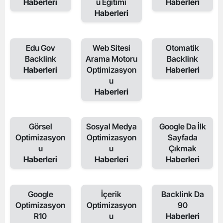
Haberleri
u Eğitimi
Haberleri
Haberleri
Edu Gov
Web Sitesi
Otomatik
Backlink
Arama Motoru
Backlink
Haberleri
Optimizasyon
Haberleri
u
Haberleri
Görsel
Sosyal Medya
Google Da İlk
Optimizasyon
Optimizasyon
Sayfada
u
u
Çıkmak
Haberleri
Haberleri
Haberleri
Google
İçerik
Backlink Da
Optimizasyon
Optimizasyon
90
R10
u
Haberleri