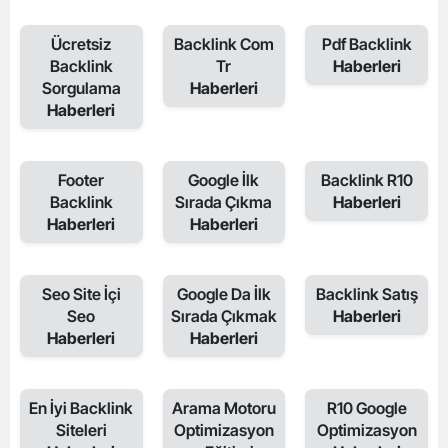
Ücretsiz
Backlink Com
Pdf Backlink
Backlink
Tr
Haberleri
Sorgulama
Haberleri
Haberleri
Footer
Google İlk
Backlink R10
Backlink
Sırada Çıkma
Haberleri
Haberleri
Haberleri
Seo Site İçi
Google Da İlk
Backlink Satış
Seo
Sırada Çıkmak
Haberleri
Haberleri
Haberleri
En İyi Backlink
Arama Motoru
R10 Google
Siteleri
Optimizasyon
Optimizasyon