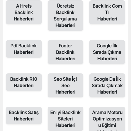
A Hrefs
Ücretsiz
Backlink Com
Backlink
Backlink
Tr
Haberleri
Sorgulama
Haberleri
Haberleri
Pdf Backlink
Footer
Google İlk
Haberleri
Backlink
Sırada Çıkma
Haberleri
Haberleri
Backlink R10
Seo Site İçi
Google Da İlk
Haberleri
Seo
Sırada Çıkmak
Haberleri
Haberleri
Backlink Satış
En İyi Backlink
Arama Motoru
Haberleri
Siteleri
Optimizasyon
Haberleri
u Eğitimi