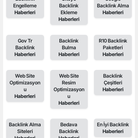
Engelleme
Backlink
Backlink Alma
Haberleri
Ekleme
Haberleri
Haberleri
Gov Tr
Backlink
R10 Backlink
Backlink
Bulma
Paketleri
Haberleri
Haberleri
Haberleri
Web Site
Web Site
Backlink
Optimizasyon
Resim
Çeşitleri
u
Optimizasyon
Haberleri
Haberleri
u
Haberleri
Backlink Alma
Bedava
En İyi Backlink
Siteleri
Backlink
Haberleri