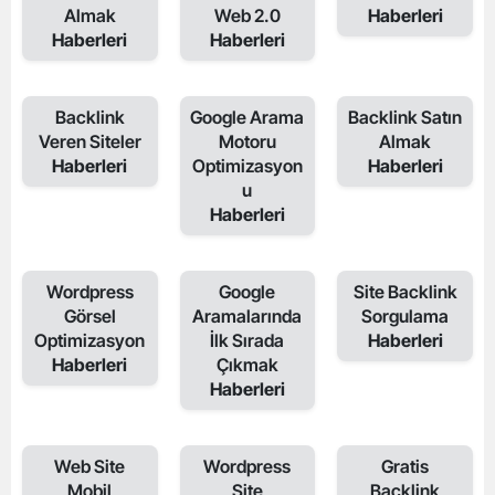
Almak
Web 2.0
Haberleri
Haberleri
Haberleri
Backlink
Google Arama
Backlink Satın
Veren Siteler
Motoru
Almak
Haberleri
Optimizasyon
Haberleri
u
Haberleri
Wordpress
Google
Site Backlink
Görsel
Aramalarında
Sorgulama
Optimizasyon
İlk Sırada
Haberleri
Haberleri
Çıkmak
Haberleri
Web Site
Wordpress
Gratis
Mobil
Site
Backlink