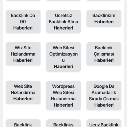
Backlink Da
Ücretsiz
Backlinkim
90
Backlink Alma
Haberleri
Haberleri
Haberleri
Wix Site
Web Sitesi
Backlink
Hızlandırma
Optimizasyon
Çalışması
Haberleri
u
Haberleri
Haberleri
Web Site
Wordpress
Google Da
Hızlandırma
Web Sitesi
Aramada İlk
Haberleri
Hızlandırma
Sırada Çıkmak
Haberleri
Haberleri
Backlink
Backlinks
Ucuz Backlink