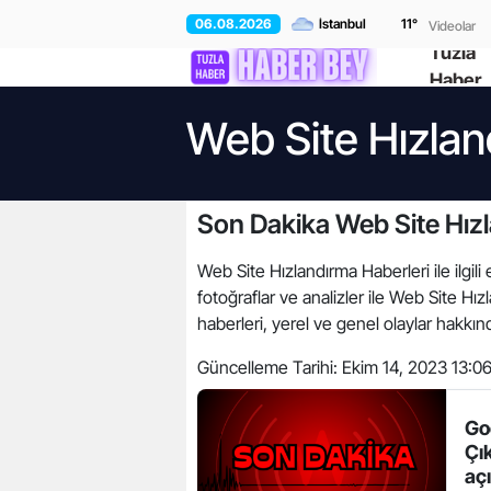
06.08.2026
11
°
Videolar
Tuzla
Haber
Web Site Hızlan
Son Dakika Web Site Hız
Web Site Hızlandırma Haberleri ile ilgili
fotoğraflar ve analizler ile Web Site 
haberleri, yerel ve genel olaylar hakkınd
Güncelleme Tarihi:
Ekim 14, 2023 13:0
Go
Çık
aç