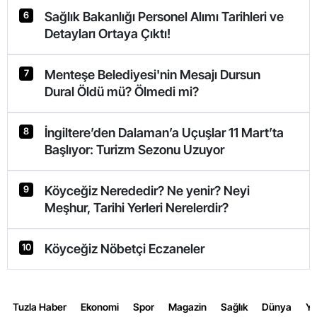
Sağlık Bakanlığı Personel Alımı Tarihleri ve
6
Detayları Ortaya Çıktı!
Menteşe Belediyesi'nin Mesajı Dursun
7
Dural Öldü mü? Ölmedi mi?
İngiltere’den Dalaman’a Uçuşlar 11 Mart’ta
8
Başlıyor: Turizm Sezonu Uzuyor
Köyceğiz Nerededir? Ne yenir? Neyi
9
Meşhur, Tarihi Yerleri Nerelerdir?
Köyceğiz Nöbetçi Eczaneler
10
Tuzla Haber
Ekonomi
Spor
Magazin
Sağlık
Dünya
Y