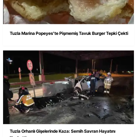
Tuzla Marina Popeyes’te Pişmemiş Tavuk Burger Tepki Çekti
Tuzla Orhanlı Gişelerinde Kaza: Semih Savran Hayatını