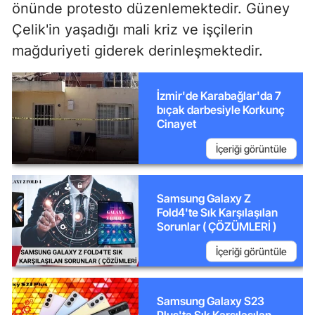
önünde protesto düzenlemektedir. Güney
Çelik'in yaşadığı mali kriz ve işçilerin
mağduriyeti giderek derinleşmektedir.
İzmir'de Karabağlar'da 7
bıçak darbesiyle Korkunç
Cinayet
İçeriği görüntüle
Samsung Galaxy Z
Fold4'te Sık Karşılaşılan
Sorunlar ( ÇÖZÜMLERİ )
İçeriği görüntüle
Samsung Galaxy S23
Plus'ta Sık Karşılaşılan