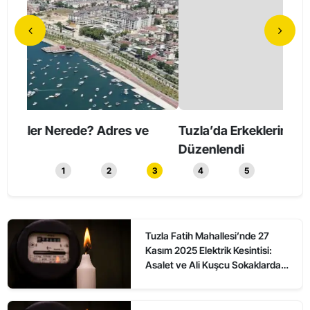
Tuzla’da Erkeklerin Katıldığı Sessiz Yürüyüş
Tuzl
Düzenlendi
1
2
3
4
5
Tuzla Fatih Mahallesi’nde 27
Kasım 2025 Elektrik Kesintisi:
Asalet ve Ali Kuşcu Sokaklarda
Elektrikler Ne Zaman Gelecek?