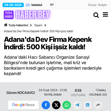
09.08.2026
11
°
Künye
İletişim
Tuzla Haberleri
Yaşam
Adana'da Dev Firma Kepenk İndirdi: 500 Kişi işsiz kaldı!
Adana'da Dev Firma Kepenk
İndirdi: 500 Kişi işsiz kaldı!
Adana'daki Hacı Sabancı Organize Sanayi
Bölgesi'nde bulunan işletme, mali kriz ve
bankaların kredi geri çağırma işlemleri nedeniyle
kapandı!
838
24 Ocak 2024 - 21:28
1 Dakika
Güven KOCAAVCI
YAYINLANMA
OKUNMA SÜRES
GÖSTERİM