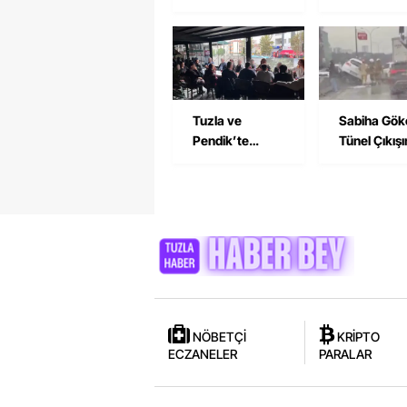
Boz’dan Tuzla
Pişmemiş T
ve Pendik
Burger Tepk
Derneğine
Çekti
Ziyaret
Tuzla ve
Sabiha Gök
Pendik’te
Tünel Çıkış
İşçilerden Birlik
Trafik Kaza
Çağrısı
NÖBETÇİ
KRİPTO
ECZANELER
PARALAR