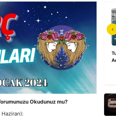
anlı Mahallesi’nde 27
İlk Türk Astronot Tuzla’da
Tu
rik Kesintisi: Ele...
Uzay Deneyimlerini
Ad
Öğrencilerle P...
ç Yorumunuzu Okudunuz mu?
 Haziran):