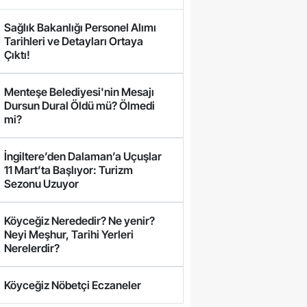
Sağlık Bakanlığı Personel Alımı
Tarihleri ve Detayları Ortaya
Çıktı!
Menteşe Belediyesi'nin Mesajı
Dursun Dural Öldü mü? Ölmedi
mi?
İngiltere’den Dalaman’a Uçuşlar
11 Mart’ta Başlıyor: Turizm
Sezonu Uzuyor
Köyceğiz Nerededir? Ne yenir?
Neyi Meşhur, Tarihi Yerleri
Nerelerdir?
Köyceğiz Nöbetçi Eczaneler