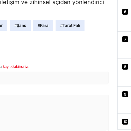
 iletişim ve zihinsel açıdan yönlendirici
6
er
#Şans
#Para
#Tarot Falı
7
ya
kayıt olabilirsiniz
.
8
9
10