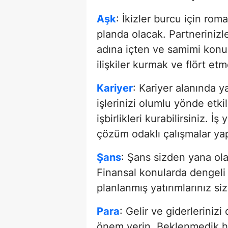
Aşk
: İkizler burcu için ro
planda olacak. Partnerinizl
adına içten ve samimi konuşm
ilişkiler kurmak ve flört e
Kariyer
: Kariyer alanında y
işlerinizi olumlu yönde etki
işbirlikleri kurabilirsiniz. İ
çözüm odaklı çalışmalar yapa
Şans
: Şans sizden yana olab
Finansal konularda dengeli 
planlanmış yatırımlarınız si
Para
: Gelir ve giderlerini
önem verin. Beklenmedik har