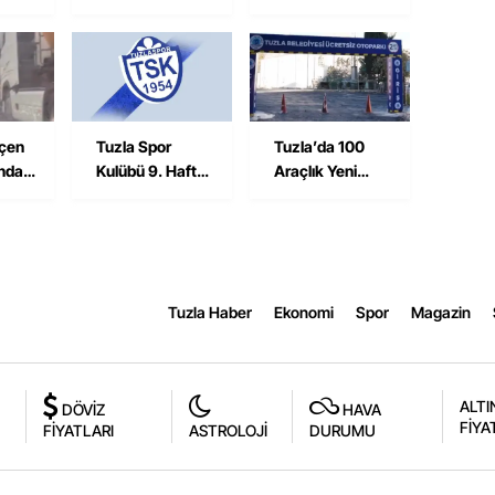
avuk
Kaza: Semih
Hazırlıklarını
i
Savran Hayatını
Sürdürüyor
Kaybetti
çen
Tuzla Spor
Tuzla’da 100
ında
Kulübü 9. Hafta
Araçlık Yeni
sı
Maçında
Ücretsiz
Maltepe Yıldız
Otopark
Deplasmanında
Hizmete Açıldı
Tuzla Haber
Ekonomi
Spor
Magazin
ALTI
DÖVİZ
HAVA
FİYA
FİYATLARI
ASTROLOJİ
DURUMU