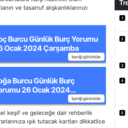
Tr
anın ve tasarruf alışkanlıklarınızı
1
oç Burcu Günlük Burç Yorumu
2
6 Ocak 2024 Çarşamba
İçeriği görüntüle
3
oğa Burcu Günlük Burç
4
orumu 26 Ocak 2024
arşamba
İçeriği görüntüle
çsel keşif ve geleceğe dair rehberlik
5
rlarınıza ışık tutacak kartları dikkatlice