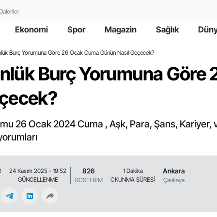
Galeriler
Ekonomi
Spor
Magazin
Sağlık
Dün
Günlük Burç Yorumuna Göre 26 Ocak Cuma Günün Nasıl Geçecek?
Günlük Burç Yorumuna Göre
eçecek?
umu 26 Ocak 2024 Cuma , Aşk, Para, Şans, Kariyer, v
 yorumları
826
Ankara
2
24 Kasım 2025 - 19:52
1 Dakika
GÜNCELLENME
OKUNMA SÜRESİ
GÖSTERİM
Çankaya