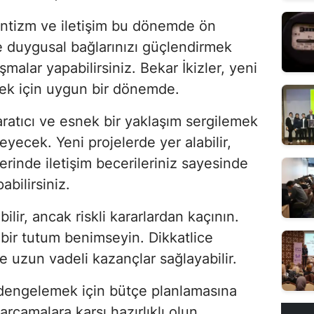
mantizm ve iletişim bu dönemde ön
e duygusal bağlarınızı güçlendirmek
alar yapabilirsiniz. Bekar İkizler, yeni
tmek için uygun bir dönemde.
aratıcı ve esnek bir yaklaşım sergilemek
leyecek. Yeni projelerde yer alabilir,
ş yerinde iletişim becerileriniz sayesinde
bilirsiniz.
ilir, ancak riskli kararlardan kaçının.
bir tutum benimseyin. Dikkatlice
ze uzun vadeli kazançlar sağlayabilir.
zi dengelemek için bütçe planlamasına
camalara karşı hazırlıklı olun.