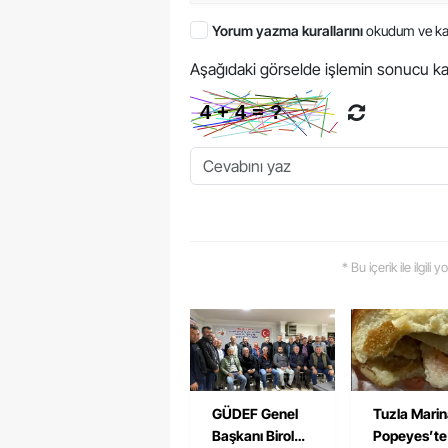
Yorum yazma kurallarını
okudum ve ka
Aşağıdaki görselde işlemin sonucu ka
* Bu içerik ile ilgili
GÜDEF Genel
Tuzla Mari
Başkanı Birol
Popeyes’te