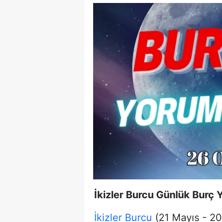
Tuzla Orh
Kasım Elekt
İkizler Burcu Günlük Bur
İkizler Burcu
(21 Mayıs - 20