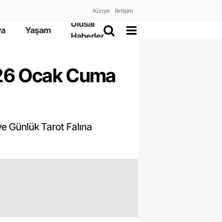
Künye
İletişim
Ulusal
ya
Yaşam
Haberler
 26 Ocak Cuma
e Günlük Tarot Falına