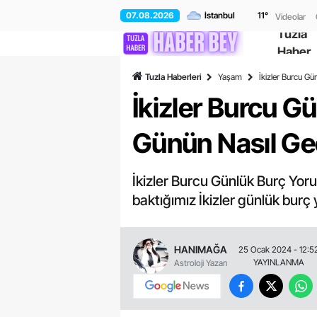
07.08.2026
11
°
Videolar
Tuzla
Haber
Tuzla Haberleri
Yaşam
İkizler Burcu 
İkizler Burcu 
Günün Nasıl G
İkizler Burcu Günlük Burç Yor
baktığımız İkizler günlük burç
HANIMAĞA
25 Ocak 2024 - 12:5
YAYINLANMA
Astroloji Yazarı