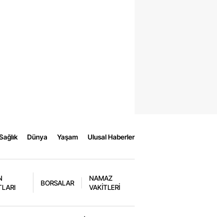
Sağlık
Dünya
Yaşam
Ulusal Haberler
N
NAMAZ
BORSALAR
TLARI
VAKİTLERİ