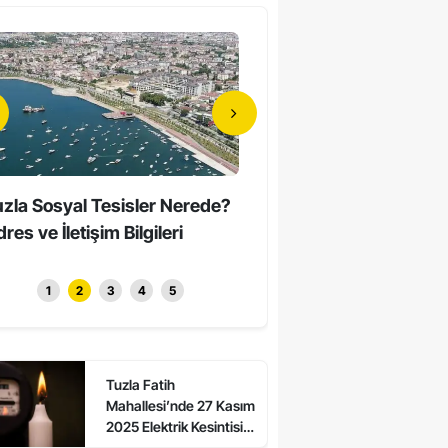
zla Sosyal Tesisler Nerede?
Tuzla’da Erkeklerin Katıld
res ve İletişim Bilgileri
Sessiz Yürüyüş Düzenle
1
2
3
4
5
Tuzla Fatih
Mahallesi’nde 27 Kasım
2025 Elektrik Kesintisi:
Asalet ve Ali Kuşcu