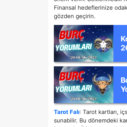
Finansal hedeflerinize odakl
gözden geçirin.
K
2
B
Y
Ç
Tarot Falı
: Tarot kartları, i
sunabilir. Bu dönemdeki kara