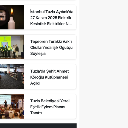
Sokaklarda Elektrikler
İstanbul Tuzla Aydınlı’da
Ne Zaman Gelecek?
27 Kasım 2025 Elektrik
Kesintisi: Elektrikler Ne
Zaman Gelecek, Kesinti
Var mı?
Tepeören Terakki Vakfı
Okulları’nda Işık Öğütçü
Söyleşisi
Tuzla’da Şehit Ahmet
Köroğlu Kütüphanesi
Açıldı
Tuzla Belediyesi Yerel
Eşitlik Eylem Planını
Tanıttı