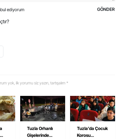
GÖNDER
bul ediyorum
çtır?
 yorum yok, ilk yorumu siz yazın, tartışalım *
na
Tuzla Orhanlı
Tuzla’da Çocuk
Gişelerinde
Korosu