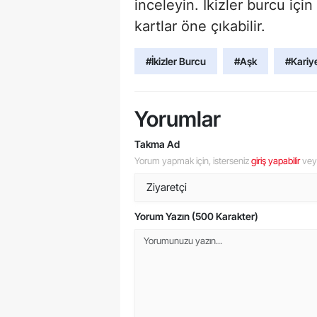
inceleyin. İkizler burcu için
kartlar öne çıkabilir.
#İkizler Burcu
#Aşk
#Kariy
Yorumlar
Takma Ad
Yorum yapmak için, isterseniz
giriş yapabilir
ve
Yorum Yazın (500 Karakter)