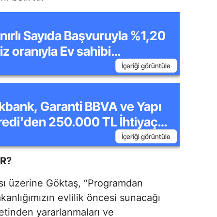
ınırlı Sayıda Başvuruyla %1,20
iz oranıyla Ev sahibi
abilirsiniz: Acele edin!
İçeriği görüntüle
kbank, Garanti BBVA ve Yapı
redi'den 250.000 TL İhtiyaç
edisi Fırsatları!
İçeriği görüntüle
R?
ası üzerine Göktaş, “Programdan
kanlığımızın evlilik öncesi sunacağı
etinden yararlanmaları ve