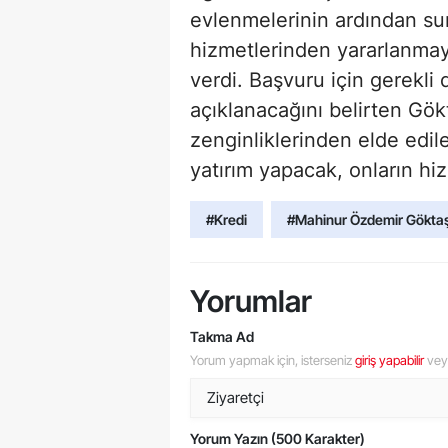
evlenmelerinin ardından su
hizmetlerinden yararlanmayı
verdi. Başvuru için gerekli
açıklanacağını belirten Gökt
zenginliklerinden elde edil
yatırım yapacak, onların hi
#Kredi
#Mahinur Özdemir Gökta
Yorumlar
Takma Ad
Yorum yapmak için, isterseniz
giriş yapabilir
ve
Yorum Yazın (500 Karakter)