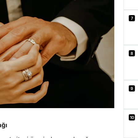
7
8
9
10
ağı