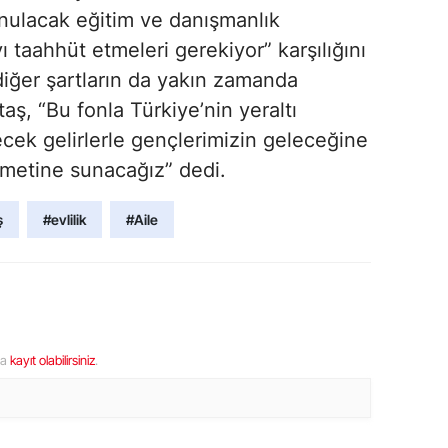
nulacak eğitim ve danışmanlık
 taahhüt etmeleri gerekiyor” karşılığını
 diğer şartların da yakın zamanda
aş, “Bu fonla Türkiye’nin yeraltı
ecek gelirlerle gençlerimizin geleceğine
zmetine sunacağız” dedi.
ş
#evlilik
#Aile
ya
kayıt olabilirsiniz
.