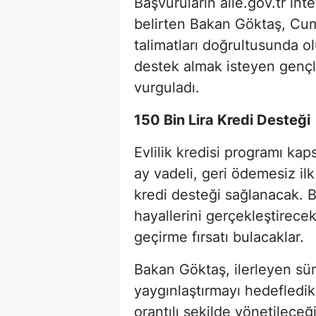
Başvuruların aile.gov.tr int
belirten Bakan Göktaş, Cu
talimatları doğrultusunda o
destek almak isteyen gençler
vurguladı.
150 Bin Lira Kredi Desteği
Evlilik kredisi programı ka
ay vadeli, geri ödemesiz ilk 
kredi desteği sağlanacak. B
hayallerini gerçekleştirece
geçirme fırsatı bulacaklar.
Bakan Göktaş, ilerleyen sü
yaygınlaştırmayı hedefledik
orantılı şekilde yönetileceğin