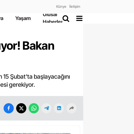
Künye
İletişim
Ulusal
ya
Yaşam
Haberler
lıyor! Bakan
nın 15 Şubat'ta başlayacağını
esi gerekiyor.