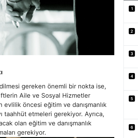
1
2
3
ı
4
dilmesi gereken önemli bir nokta ise,
tlerin Aile ve Sosyal Hizmetler
5
n evlilik öncesi eğitim ve danışmanlık
 taahhüt etmeleri gerekiyor. Ayrıca,
acak olan eğitim ve danışmanlık
6
aları gerekiyor.