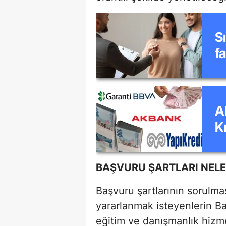
S
fa
ol
A
K
Kr
BAŞVURU ŞARTLARI NELE
Başvuru şartlarının sorulm
yararlanmak isteyenlerin Ba
eğitim ve danışmanlık hizm