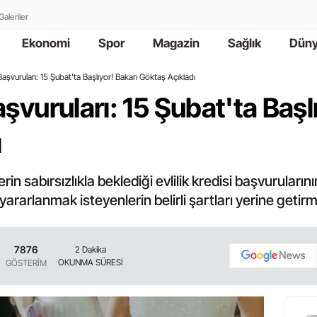
Galeriler
Ekonomi
Spor
Magazin
Sağlık
Dün
i Başvuruları: 15 Şubat'ta Başlıyor! Bakan Göktaş Açıkladı
Başvuruları: 15 Şubat'ta Baş
ı
in sabırsızlıkla beklediği evlilik kredisi başvuruları
rarlanmak isteyenlerin belirli şartları yerine getirm
7876
2 Dakika
OKUNMA SÜRESİ
GÖSTERİM