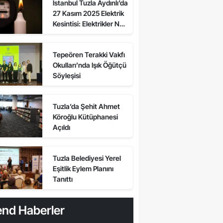
İstanbul Tuzla Aydınlı’da
Ne Zaman Gelecek?
27 Kasım 2025 Elektrik
Kesintisi: Elektrikler Ne
Zaman Gelecek, Kesinti
Var mı?
Tepeören Terakki Vakfı
Okulları’nda Işık Öğütçü
Söyleşisi
Tuzla’da Şehit Ahmet
Köroğlu Kütüphanesi
Açıldı
Tuzla Belediyesi Yerel
Eşitlik Eylem Planını
Tanıttı
end Haberler