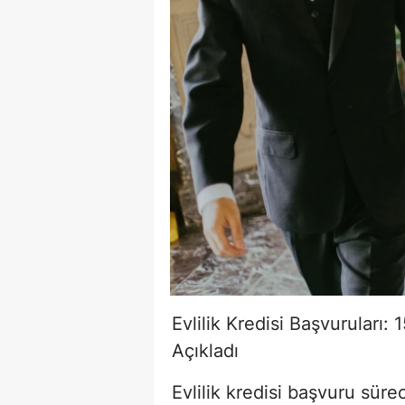
Tuzla Orh
Kasım Elekt
Evlilik Kredisi Başvuruları:
Açıkladı
Evlilik kredisi başvuru süre