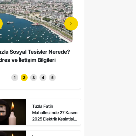
zla Sosyal Tesisler Nerede?
Tuzla’da Erkeklerin Katıld
res ve İletişim Bilgileri
Sessiz Yürüyüş Düzenle
1
2
3
4
5
Tuzla Fatih
Mahallesi’nde 27 Kasım
2025 Elektrik Kesintisi:
Asalet ve Ali Kuşcu
Sokaklarda Elektrikler