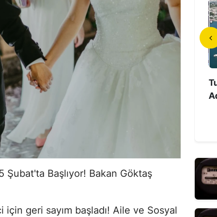
anlı Mahallesi’nde 27
İlk Türk Astronot Tuzla’da
Tu
rik Kesintisi: Ele...
Uzay Deneyimlerini
Ad
Öğrencilerle P...
 15 Şubat'ta Başlıyor! Bakan Göktaş
ci için geri sayım başladı! Aile ve Sosyal