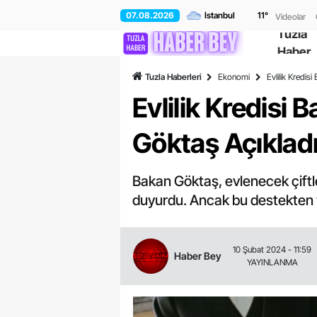
07.08.2026
11
°
Videolar
Tuzla
Haber
Tuzla Haberleri
Ekonomi
Evlilik Kredis
Evlilik Kredisi 
Göktaş Açıklad
Bakan Göktaş, evlenecek çiftler
duyurdu. Ancak bu destekten ya
10 Şubat 2024 - 11:59
Haber Bey
YAYINLANMA